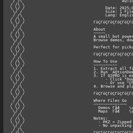
 / /\                                          AQTIO
/ /\ \                                              
\ \/ /                                  Date: 2025-0
 \/ /                                   Size: 1 File
 / /\                                   Lang: Englis
/ /\ \                                              
\ \/ /                             ΓöÇΓöÇΓöÇΓöÇΓöÇΓ
 \/ /                                               
 / /\                              About            
/ /\ \                             ~~~~~            
\ \/ /                             A small but power
 \/ /                              Browse demos, dow
 / /\                                               
/ /\ \                             Perfect for picku
\ \/ /                                              
 \/ /                              ΓöÇΓöÇΓöÇΓöÇΓöÇΓ
 / /\                                               
/ /\ \                             How To Use       
\ \/ /                             ~~~~~~~~~~       
 \/ /                              1. Extract all fi
 / /\                              2. Run `AQtionDem
/ /\ \                             3. If Q2PRO is mi
\ \/ /                                  - Click "Dow
 \/ /                                   - Or use "Ch
 / /\                              4. Browse and pla
/ /\ \                                              
\ \/ /                             ΓöÇΓöÇΓöÇΓöÇΓöÇΓ
 \/ /                                               
 / /\                              Where Files Go   
/ /\ \                             ~~~~~~~~~~~~~~   
\ \/ /                               Demos ΓåÆ    
\
 \/ /                                Maps  ΓåÆ    
\
 / /\                                               
/ /\ \                             Notes:           
\ \/ /                               - PKZ = Zipped 
 \/ /                                - No unpacking 
 / /\                                               
/ /\ \                             ΓöÇΓöÇΓöÇΓöÇΓöÇΓ