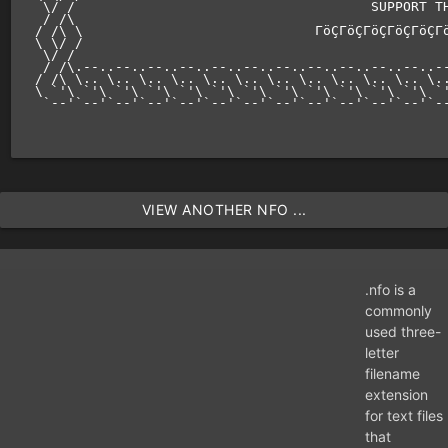
 \/ /                                     SUPPORT TH
 / /\                                               
/ /\ \                             ΓöÇΓöÇΓöÇΓöÇΓöÇΓ
\ \/ /                                              
 \/ /                                               
 / /\.--..--..--..--..--..--..--..--..--..--..--..--
/ /\ \.. \.. \.. \.. \.. \.. \.. \.. \.. \.. \.. \..
\ `'\ `'\ `'\ `'\ `'\ `'\ `'\ `'\ `'\ `'\ `'\ `'\ `'
 `--'`--'`--'`--'`--'`--'`--'`--'`--'`--'`--'`--'`--
VIEW ANOTHER NFO ...
.nfo is a
commonly
used three-
letter
filename
extension
for text files
that