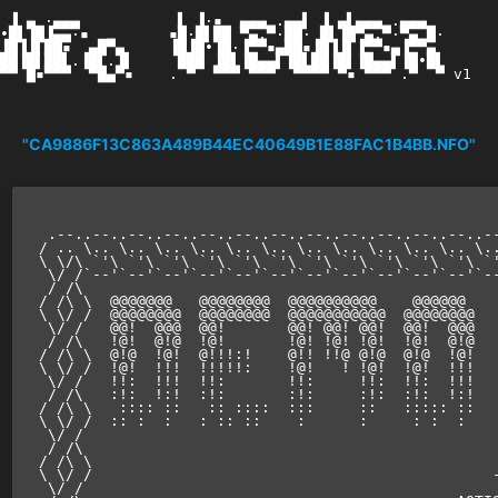
 ▐ ▄ ·▄▄▄           ▌ ▐·▪  ▄▄▄ .▄▄▌ ▐ ▄▌▄▄▄ .▄▄▄    

•█▌▐█▐▄▄·▪         ▪█·█▌██ ▀▄.▀·██· █▌▐█▀▄.▀·▀▄ █·  

▐█▐▐▌██▪  ▄█▀▄     ▐█▐█•▐█·▐▀▀▪▄██▪▐█▐▐▌▐▀▀▪▄▐▀▀▄   

██▐█▌██▌.▐█▌.▐▌     ███ ▐█▌▐█▄▄▌▐█▌██▐█▌▐█▄▄▌▐█•█▌  

▀▀ █▪▀▀▀  ▀█▄▀▪    . ▀  ▀▀▀ ▀▀▀  ▀▀▀▀ ▀▪ ▀▀▀ .▀  ▀ v1

"CA9886F13C863A489B44EC40649B1E88FAC1B4BB.NFO"
 .--..--..--..--..--..--..--..--..--..--..--..--..--
/ .. \.. \.. \.. \.. \.. \.. \.. \.. \.. \.. \.. \..
\ \/\ `'\ `'\ `'\ `'\ `'\ `'\ `'\ `'\ `'\ `'\ `'\ `'
 \/ /`--'`--'`--'`--'`--'`--'`--'`--'`--'`--'`--'`--
 / /\                                               
/ /\ \  @@@@@@@   @@@@@@@@  @@@@@@@@@@    @@@@@@    
\ \/ /  @@@@@@@@  @@@@@@@@  @@@@@@@@@@@  @@@@@@@@   
 \/ /   @@!  @@@  @@!       @@! @@! @@!  @@!  @@@   
 / /\   !@!  @!@  !@!       !@! !@! !@!  !@!  @!@   
/ /\ \  @!@  !@!  @!!!:!    @!! !!@ @!@  @!@  !@!   
\ \/ /  !@!  !!!  !!!!!:    !@!   ! !@!  !@!  !!!   
 \/ /   !!:  !!!  !!:       !!:     !!:  !!:  !!!   
 / /\   :!:  !:!  :!:       :!:     :!:  :!:  !:!   
/ /\ \   :::: ::   :: ::::  :::     ::   ::::: ::   
\ \/ /  :: :  :   : :: ::    :      :     : :  :    
 \/ /                                               
 / /\                                               
/ /\ \                                              
\ \/ /                                             -
 \/ /                                               