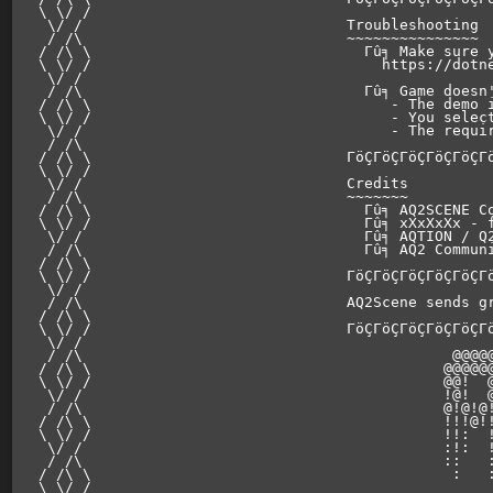
\ \/ /                                              
 \/ /                              Troubleshooting  
 / /\                              ~~~~~~~~~~~~~~~  
/ /\ \                               Γû╕ Make sure y
\ \/ /                                 https://dotne
 \/ /                                               
 / /\                                Γû╕ Game doesn'
/ /\ \                                  - The demo i
\ \/ /                                  - You select
 \/ /                                   - The requir
 / /\                                               
/ /\ \                             ΓöÇΓöÇΓöÇΓöÇΓöÇΓ
\ \/ /                                              
 \/ /                              Credits          
 / /\                              ~~~~~~~          
/ /\ \                               Γû╕ AQ2SCENE Co
\ \/ /                               Γû╕ xXxXxXx - f
 \/ /                                Γû╕ AQTION / Q2
 / /\                                Γû╕ AQ2 Communi
/ /\ \                                              
\ \/ /                             ΓöÇΓöÇΓöÇΓöÇΓöÇΓ
 \/ /                                               
 / /\                              AQ2Scene sends gr
/ /\ \                                              
\ \/ /                             ΓöÇΓöÇΓöÇΓöÇΓöÇΓ
 \/ /                                               
 / /\                                          @@@@@
/ /\ \                                        @@@@@@
\ \/ /                                        @@!  @
 \/ /                                         !@!  @
 / /\                                         @!@!@!
/ /\ \                                        !!!@!!
\ \/ /                                        !!:  !
 \/ /                                         :!:  !
 / /\                                         ::   :
/ /\ \                                         :   :
\ \/ /                                              