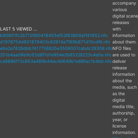
accompany
various
digital scene
releases
LAST 5 ViEWED ...
with
b90801fc2b712960418455ef52f83809a1f41652.nfo
information
d1978754d601879403c62914a7f69b871d10cdf4.nfo
about them.
e8a2a7828dbb7417758825e3508007cabdc29308.nfo
NFO files
251b4aa06b9c63d8f1d1e954e2b85228223c4a5e.nfo
are used to
ca9886f13c863a489b44ec40649b1e88fac1b4bb.nfo
deliver
release
information
about the
media, such
as the
digital
media title,
authorship,
year, or
license
information.